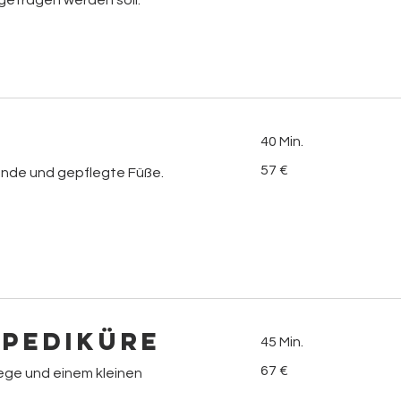
getragen werden soll.
40 Min.
57
57 €
unde und gepflegte Füße.
Euro
-Pediküre
45 Min.
67
67 €
lege und einem kleinen
Euro