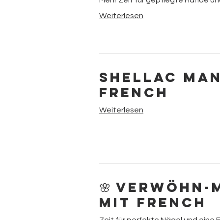
Mehr Zeit für gepflegte Hände u
Weiterlesen
Shellac Ma
French
Weiterlesen
🌸 Verwöhn-
mit French