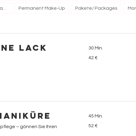
Gesichtsbehandlungen/ Facials
Permanent Make-Up
Pakete/ Packages
hne Lack
30 Min.
42
42 €
Euro
Maniküre
45 Min.
52
52 €
pflege – gönnen Sie Ihren
Euro