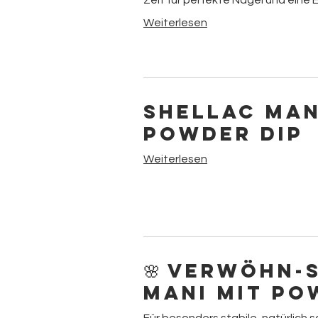
Zeit für perfekte Nägel und eine 
Weiterlesen
Shellac Man
Powder Dip
Weiterlesen
🌸 Verwöhn-
Mani mit Po