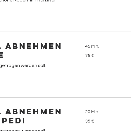
schöne Nägel mit intensiver
l Abnehmen
45 Min.
e
75
75 €
Euro
getragen werden soll.
l Abnehmen
20 Min.
 Pedi
35
35 €
Euro