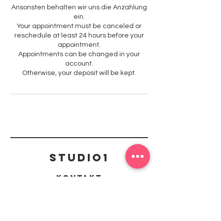
Ansonsten behalten wir uns die Anzahlung
ein.
Your appointment must be canceled or
reschedule at least 24 hours before your
appointment.
Appointments can be changed in your
account.
Otherwise, your deposit will be kept.
Studio1
Kontakt
mail@studio1-kaiserslautern.de
Richard-Wagner Straße 42, 67655
Kaiserslautern