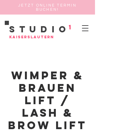
JETZT ONLINE TERMIN
BUCHEN!
1
Studio
Kaiserslautern
Wimper &
brauen
Lift /
Lash &
Brow Lift