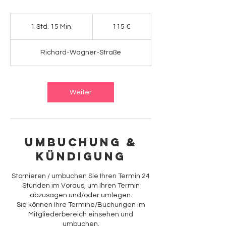
115
Euro
1 Std. 15 Min.
1
115 €
S
t
Richard-Wagner-Straße
d
1
5
M
Weiter
i
n
.
Umbuchung &
Kündigung
Stornieren / umbuchen Sie Ihren Termin 24
Stunden im Voraus, um Ihren Termin
abzusagen und/oder umlegen.
Sie können Ihre Termine/Buchungen im
Mitgliederbereich einsehen und
umbuchen.