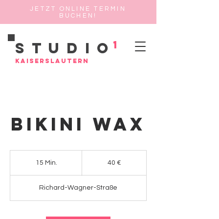
JETZT ONLINE TERMIN
BUCHEN!
1
Studio
Kaiserslautern
Bikini Wax
40
Euro
15 Min.
1
40 €
5
M
Richard-Wagner-Straße
i
n
.