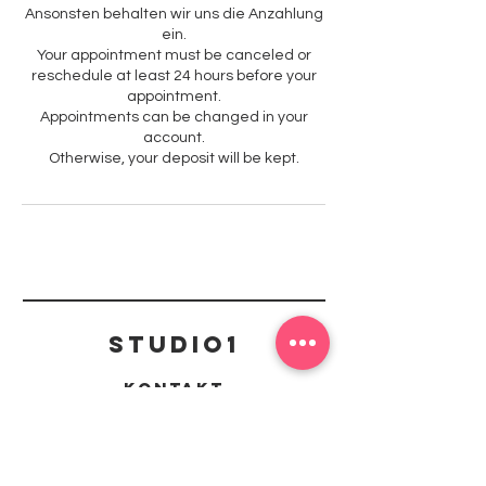
Ansonsten behalten wir uns die Anzahlung
ein.
Your appointment must be canceled or
reschedule at least 24 hours before your
appointment.
Appointments can be changed in your
account.
Otherwise, your deposit will be kept.
Studio1
Kontakt
mail@studio1-kaiserslautern.de
Richard-Wagner Straße 42, 67655
Kaiserslautern