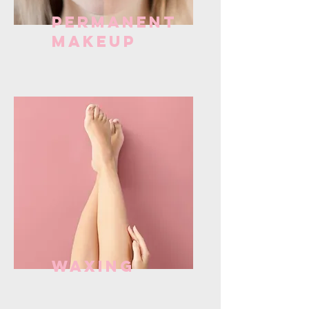
Permanent
Makeup
Waxing