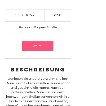
67
Euro
1 Std. 10 Min.
1
67 €
S
t
Richard-Wagner-Straße
d
1
0
M
Weiter
i
n
.
Beschreibung
Genießen Sie unsere Verwöhn-Shellac-
Maniküre mit allem, was Ihre Hände schön
und geschmeidig macht. Nach der
professionellen Maniküre und dem
hochwertigen Shellac verwöhnen wir Ihre
Hände mit einem sanften Handpeeling,
einer pflegenden Handmaske und einem