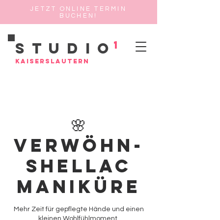
JETZT ONLINE TERMIN
BUCHEN!
1
Studio
Kaiserslautern
🌸
Verwöhn-
Shellac
Maniküre
Mehr Zeit für gepflegte Hände und einen
kleinen Wohlfühlmoment.