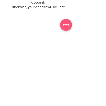
account.
Otherwise, your deposit will be kept.
Studio1
Kontakt
mail@studio1-kaiserslautern.de
Richard-Wagner Straße 42, 67655
Kaiserslautern
Erhalten Sie exklusive