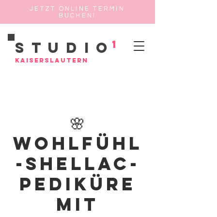
JETZT ONLINE TERMIN
BUCHEN!
1
Studio
Kaiserslautern
🌸
Wohlfühl
-Shellac-
Pediküre
mit