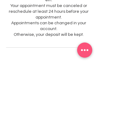
ein.
Your appointment must be canceled or
reschedule at least 24 hours before your
appointment.
Appointments can be changed in your
account.
Otherwise, your deposit will be kept.
Studio1
Kontakt
mail@studio1-kaiserslautern.de
Richard-Wagner Straße 42, 67655
Kaiserslautern