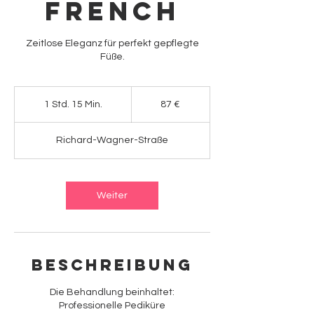
French
Zeitlose Eleganz für perfekt gepflegte
Füße.
87
Euro
1 Std. 15 Min.
1
87 €
S
t
Richard-Wagner-Straße
d
1
5
M
Weiter
i
n
.
Beschreibung
Die Behandlung beinhaltet:
Professionelle Pediküre